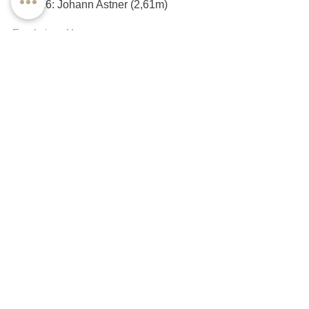
Loch 16: Johann Astner (2,61m)
Ergebnisse Herren
Ergebnisse Damen
Mehr Bilder in der Galerie
zurück
zurück
golfclub
wildER KAISER