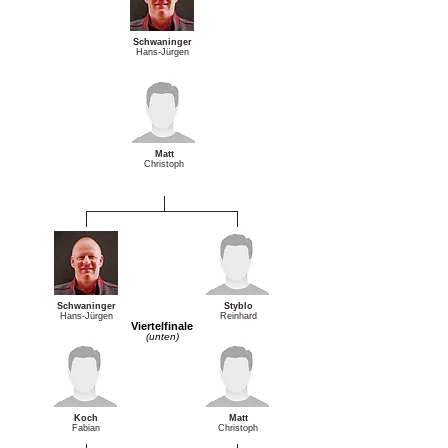
Schwaninger
Hans-Jürgen
Matt
Christoph
Schwaninger
Styblo
Hans-Jürgen
Reinhard
Viertelfinale
(unten)
Koch
Matt
Fabian
Christoph