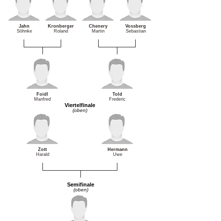
Jahn
Kronberger
Chenery
Vossberg
Söhnke
Roland
Martin
Sebastian
Foidl
Told
Manfred
Frederic
Viertelfinale
(oben)
Zott
Hermann
Harald
Uwe
Semifinale
(oben)