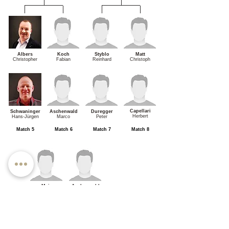
Albers
Koch
Styblo
Matt
Christopher
Fabian
Reinhard
Christoph
Capellari
Schwaninger
Aschenwald
Duregger
Herbert
Hans-Jürgen
Marco
Peter
Match 5
Match 6
Match 7
Match 8
Mair
Aschenwald
Niclas
Marco
Vorrunde