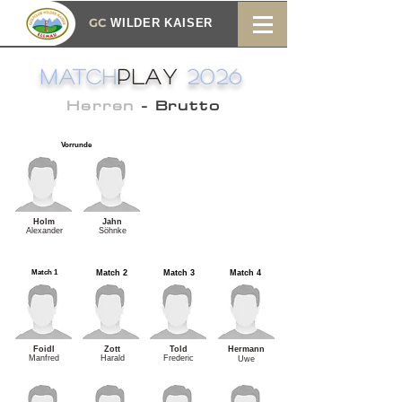
GC
WILDER KAISER
MATCH
PLAY
2026
Herren
- Brutto
Vorrunde
Holm
Jahn
Alexander
Söhnke
Match 1
Match 2
Match 3
Match 4
Foidl
Zott
Told
Hermann
Manfred
Harald
Frederic
Uwe