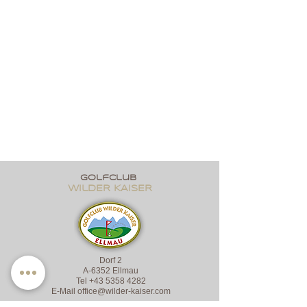
golfclub
wildER KAISER
Dorf 2
A-6352 Ellmau
Tel
+43 5358 4282
E-Mail
office@wilder-kaiser.com