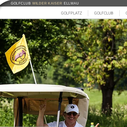
GOLFCLUB
WILDER KAISER
ELLMAU
GOLFPLATZ
GOLFCLUB