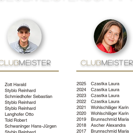
CLUB
MEISTER
CLUB
MEISTER
2025
Czastka Laura
Zott Harald
2024
Czastka Laura
Styblo Reinhard
2023
Czastka Laura
Schmiedhofer Sebastian
2022
Czastka Laura
Styblo Reinhard
2021
Wohlschläger Karin
Styblo Reinhard
2020
Wohlschläger Karin
Langhofer Otto
2019
Brunnschmid Maria
Told Robert
2018
Ascher Alexandra
Schwaninger Hans-Jürgen
2017
Brunnschmid Maria
Styblo Reinhard