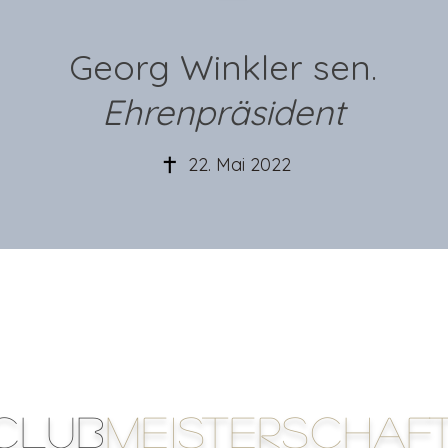
Georg Winkler sen.
Ehrenpräsident
22. Mai 2022
club
MEISTERSCHAF