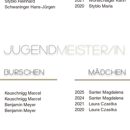
2021
Wohlschläger Karin
Styblo Reinhard
2020
Styblo Maria
Schwaninger Hans-Jürgen
jUGEND
MEISTER/IN
BURSCHEN
MÄDCHEN
2025
Santer Magdalena
Keuschnigg Marcel
2024
Santer Magdalena
Keuschnigg Marcel
2021
Laura Czastka
Benjamin Meyer
2020
Laura Czastka
Benjamin Meyer