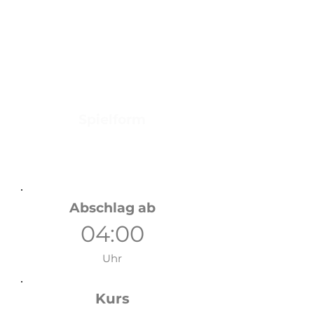
Wettspieltag
5.7.26
Sonntag
Spielform
Stableford über 18 Löcher
Handicap relevant
Abschlag ab
04:00
Uhr
Kurs