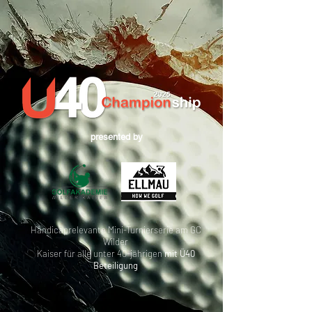
presented by
Handicaprelevante Mini-Turnierserie am GC
Wilder
Kaiser für alle unter 40-jährigen
mit Ü40
Beteiligung