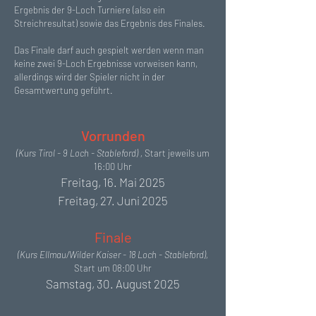
Ergebnis der 9-Loch Turniere (also ein
Streichresultat) sowie das Ergebnis des Finales.
Das Finale darf auch gespielt werden wenn man
keine zwei 9-Loch Ergebnisse vorweisen kann,
allerdings wird der Spieler nicht in der
Gesamtwertung geführt.
Vorrunden
(Kurs Tirol - 9 Loch - Stableford) ,
Start jeweils um
16:00 Uhr
Freitag, 16. Mai 2025
Freitag, 27. Juni 2025
Finale
(Kurs Ellmau/Wilder Kaiser - 18 Loch - Stableford),
Start um 08:00 Uhr
Samstag, 30. August 2025