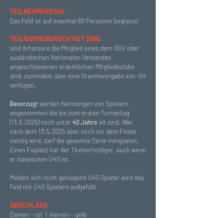
TEILNEHMERZAHL
Das Feld ist auf maximal 60 Personen begrenzt
TEILNAHMEBERECHTIGT SIND
sind Amateure die Mitglied eines dem ÖGV oder
ausländischen Nationalen Verbandes
angeschlossenen ordentlichen Mitgliedsclubs
sind, zumindest über eine Stammvorgabe von -54
verfügen.
Bevorzugt
werden Nennungen von Spielern
angenommen die bis zum ersten Turniertag
(13.5.2025)
noch unter
40 Jahre
alt sind. Wer
nach dem
13.5.2025
aber noch vor dem Finale
vierzig wird, darf die gesamte Serie mitspielen.
Einen Fixplatz hat der Titelverteidiger, auch wenn
er inzwischen Ü40 ist.
Melden sich nicht genügend U40 Spieler wird das
Feld mit Ü40 Spielern aufgefüllt.
ABSCHLÄGE
Damen - rot | Herren – gelb