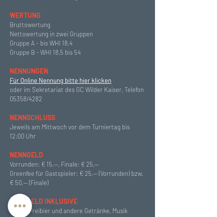
WERTUNG
Bruttowertung
Nettowertung in zwei Gruppen
Gruppe A - bis WHI 18,4
Gruppe B - WHI 18,5 bis 54
NENNUNGEN
Für Online Nennung bitte hier klicken
oder im Sekretariat des GC Wilder Kaiser, Telefon
05358/4282
NENNSCHLUSS
Jeweils am Mittwoch vor dem Turniertag bis
12:00 Uhr
NENNGELD
Vorrunden: € 15,--, Finale: € 25,--
Greenfee für Gastspieler: € 25,-- (Vorrunden) bzw.
€ 50,-- (Finale)
NENNGELD INKLUSIVE
Essen, Freibier und andere Getränke, Musik