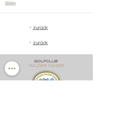
Bilder
zurück
zurück
golfclub
wildER KAISER
Dorf 2
A-6352 Ellmau
Tel
+43 5358 4282
E-Mail
office@wilder-kaiser.com