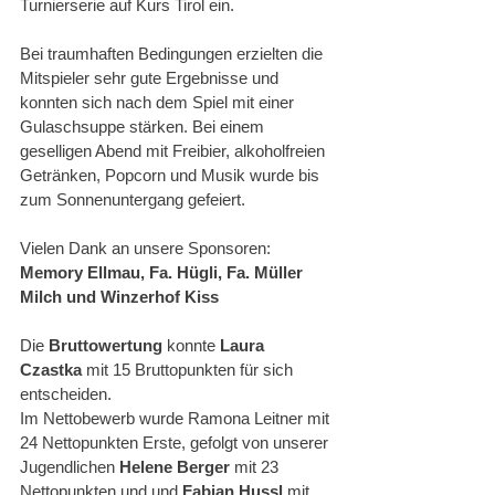
Turnierserie auf Kurs Tirol ein. 
Bei traumhaften Bedingungen erzielten die 
Mitspieler sehr gute Ergebnisse und 
konnten sich nach dem Spiel mit einer 
Gulaschsuppe stärken. Bei einem 
geselligen Abend mit Freibier, alkoholfreien 
Getränken, Popcorn und Musik wurde bis 
zum Sonnenuntergang gefeiert.
Vielen Dank an unsere Sponsoren: 
Memory Ellmau, Fa. Hügli, Fa. Müller 
Milch und Winzerhof Kiss
Die 
Bruttowertung 
konnte
 Laura 
Czastka
 mit 15 Bruttopunkten für sich 
entscheiden.
Im Nettobewerb wurde Ramona Leitner mit 
24 Nettopunkten Erste, gefolgt von unserer 
Jugendlichen 
Helene Berger 
mit 23 
Nettopunkten und und 
Fabian Hussl
 mit 