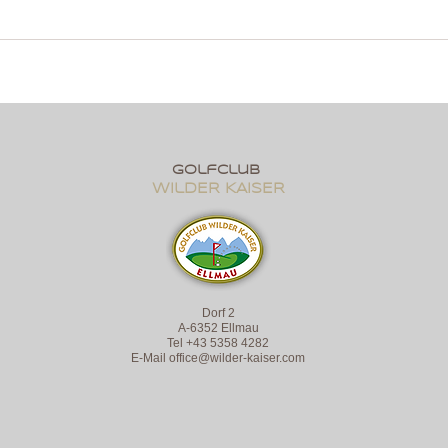
golfclub
wildER KAISER
Dorf 2
A-6352 Ellmau
Tel +43 5358 4282
E-Mail
office@wilder-kaiser.com