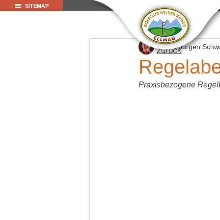
SITEMAP
Hans-Jürgen Schw
zurück
Regelab
Praxisbezogene Regelk