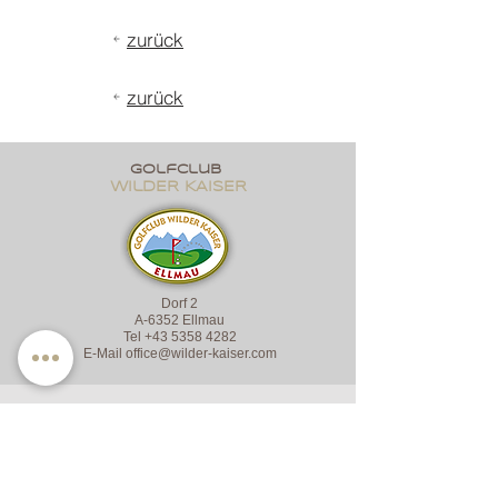
zurück
zurück
golfclub
wildER KAISER
Dorf 2
A-6352 Ellmau
Tel
+43 5358 4282
E-Mail
office@wilder-kaiser.com