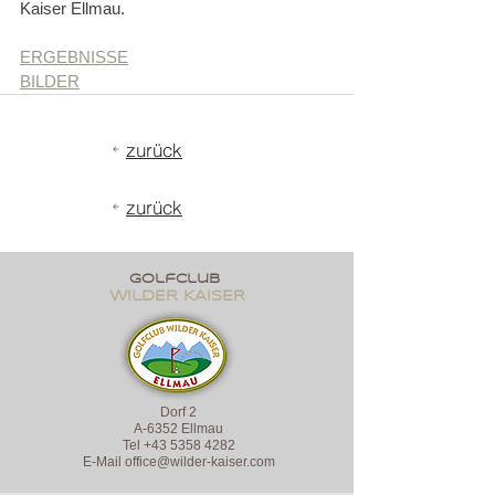
Kaiser Ellmau. 
ERGEBNISSE
BILDER
zurück
zurück
golfclub
wildER KAISER
Dorf 2
A-6352 Ellmau
Tel
+43 5358 4282
E-Mail
office@wilder-kaiser.com