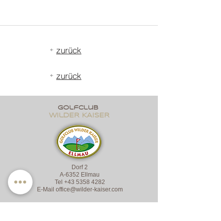
zurück
zurück
golfclub
wildER KAISER
Dorf 2
A-6352 Ellmau
Tel
+43 5358 4282
E-Mail
office@wilder-kaiser.com