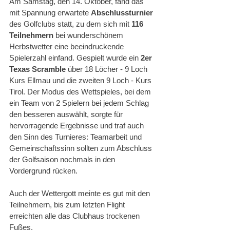
Am Samstag, den 14. Oktober, fand das 
mit Spannung erwartete 
Abschlussturnier
des Golfclubs statt, zu dem sich mit 
116 
Teilnehmern
 bei wunderschönem 
Herbstwetter eine beeindruckende 
Spielerzahl einfand. Gespielt wurde ein 
2er 
Texas Scramble
 über 18 Löcher - 9 Loch 
Kurs Ellmau und die zweiten 9 Loch - Kurs 
Tirol. Der Modus des Wettspieles, bei dem 
ein Team von 2 Spielern bei jedem Schlag 
den besseren auswählt, sorgte für 
hervorragende Ergebnisse und traf auch 
den Sinn des Turnieres: Teamarbeit und 
Gemeinschaftssinn sollten zum Abschluss 
der Golfsaison nochmals in den 
Vordergrund rücken.
Auch der Wettergott meinte es gut mit den 
Teilnehmern, bis zum letzten Flight 
erreichten alle das Clubhaus trockenen 
Fußes. 