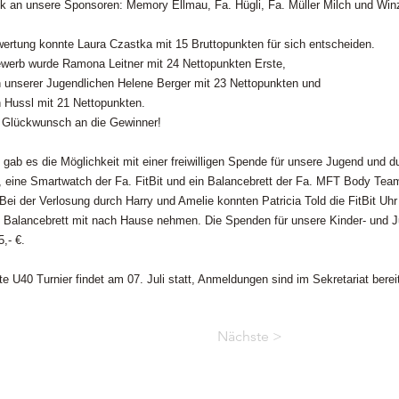
k an unsere Sponsoren: Memory Ellmau, Fa. Hügli, Fa. Müller Milch und Win
wertung konnte Laura Czastka mit 15 Bruttopunkten für sich entscheiden.
werb wurde Ramona Leitner mit 24 Nettopunkten Erste,
n unserer Jugendlichen Helene Berger mit 23 Nettopunkten und
 Hussl mit 21 Nettopunkten.
 Glückwunsch an die Gewinner!
 gab es die Möglichkeit mit einer freiwilligen Spende für unsere Jugend und d
r, eine Smartwatch der Fa. FitBit und ein Balancebrett der Fa. MFT Body Te
Bei der Verlosung durch Harry und Amelie konnten Patricia Told die FitBit Uh
 Balancebrett mit nach Hause nehmen. Die Spenden für unsere Kinder- und
,- €.
e U40 Turnier findet am 07. Juli statt, Anmeldungen sind im Sekretariat berei
Nächste >