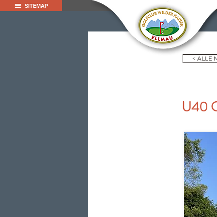
SITEMAP
< ALLE
U40 C