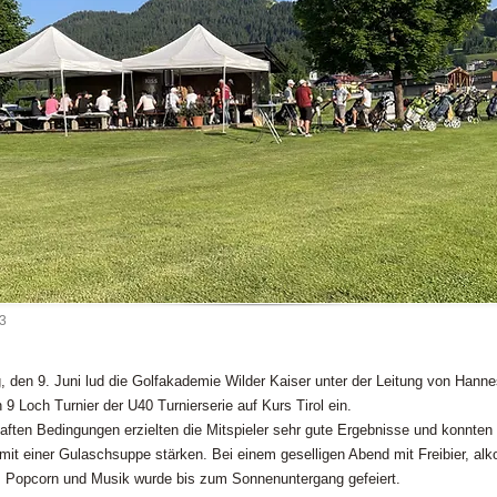
23
, den 9. Juni lud die Golfakademie Wilder Kaiser unter der Leitung von Hann
 9 Loch Turnier der U40 Turnierserie auf Kurs Tirol ein.
aften Bedingungen erzielten die Mitspieler sehr gute Ergebnisse und konnten
mit einer Gulaschsuppe stärken. Bei einem geselligen Abend mit Freibier, alko
 Popcorn und Musik wurde bis zum Sonnenuntergang gefeiert.