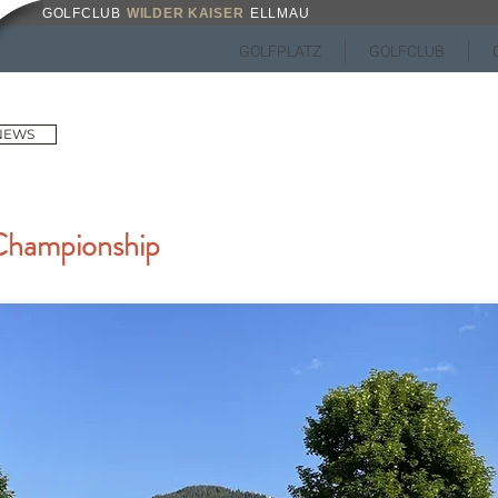
GOLFCLUB
WILDER KAISER
ELLMAU
GOLFPLATZ
GOLFCLUB
 NEWS
hampionship