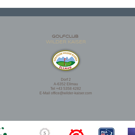
golfclub
wildER KAISER
Dorf 2
A-6352 Ellmau
Tel +43 5358 4282
E-Mail
office@wilder-kaiser.com