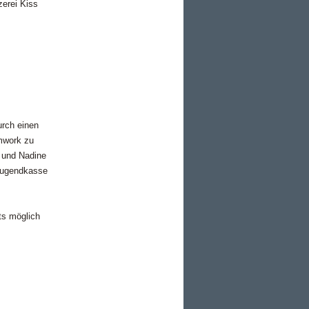
zerei Kiss
urch einen
amwork zu
r und Nadine
 Jugendkasse
ts möglich