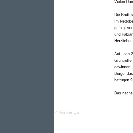
Vielen Dan
Die Brutto
Im Nettobe
gefolgt vo
und Fabian
Herzlichen
Auf Loch 2
Grüntreffe
gewinnen. 
Berger das
betrugen 95
Das nächst
< Vorherige