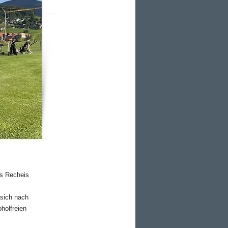
es Recheis
 sich nach
holfreien