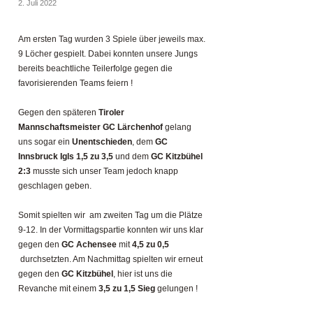
2. Juli 2022
Am ersten Tag wurden 3 Spiele über jeweils max.
9 Löcher gespielt. Dabei konnten unsere Jungs
bereits beachtliche Teilerfolge gegen die
favorisierenden Teams feiern !
Gegen den späteren
Tiroler
Mannschaftsmeister GC Lärchenhof
gelang
uns sogar ein
Unentschieden
, dem
GC
Innsbruck Igls 1,5 zu 3,5
und dem
GC Kitzbühel
2:3
musste sich unser Team jedoch knapp
geschlagen geben.
Somit spielten wir am zweiten Tag um die Plätze
9-12. In der Vormittagspartie konnten wir uns klar
gegen den
GC Achensee
mit
4,5 zu 0,5
durchsetzten. Am Nachmittag spielten wir erneut
gegen den
GC Kitzbühel
, hier ist uns die
Revanche mit einem
3,5 zu 1,5 Sieg
gelungen !