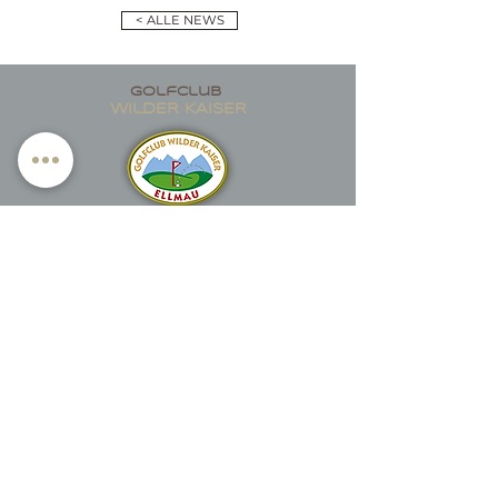
< ALLE NEWS
golfclub
wildER KAISER
Dorf 2
A-6352 Ellmau
Tel
+43 5358 4282
E-Mail
office@wilder-kaiser.com