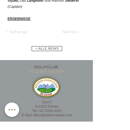
Styblo,
Otto
Langhofer
und Hannes
Sieberer
(Captain)
ERGEBNISSE
< Vorherige
Nächste >
< ALLE NEWS
golfclub
wildER KAISER
Dorf 2
A-6352 Ellmau
Tel
+43 5358 4282
E-Mail
office@wilder-kaiser.com