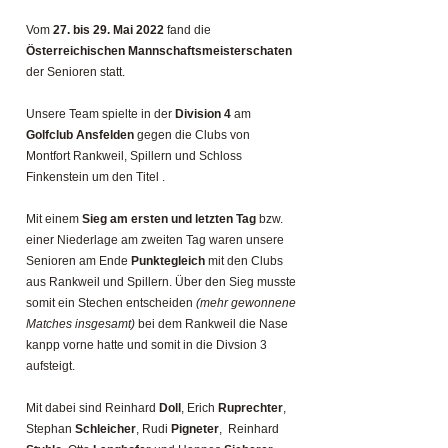
Vom
27. bis 29. Mai 2022
fand die
Österreichischen Mannschaftsmeisterschaten
der Senioren statt.
Unsere Team spielte in der
Division 4
am
Golfclub Ansfelden
gegen die Clubs von
Montfort Rankweil, Spillern und Schloss
Finkenstein um den Titel .
Mit einem
Sieg am ersten und letzten Tag
bzw.
einer Niederlage am zweiten Tag waren unsere
Senioren am Ende
Punktegleich
mit den Clubs
aus Rankweil und Spillern. Über den Sieg musste
somit ein Stechen entscheiden
(mehr gewonnene
Matches insgesamt)
bei dem Rankweil die Nase
kanpp vorne hatte und somit in die Divsion 3
aufsteigt.
Mit dabei sind Reinhard
Doll
, Erich
Ruprechter
,
Stephan
Schleicher
, Rudi
Pigneter
, Reinhard