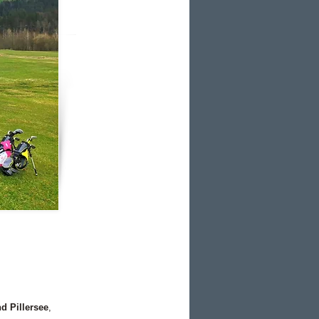
d Pillersee
,