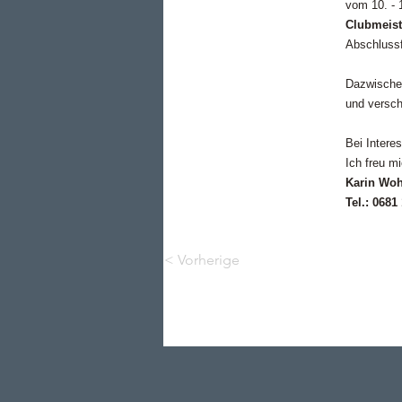
vom 10. - 1
Clubmeist
Abschlussf
Dazwischen
und versch
Bei Intere
Ich freu m
Karin Woh
Tel.: 0681
< Vorherige