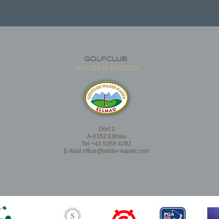
golfclub
wildER KAISER
Dorf 2
A-6352 Ellmau
Tel +43 5358 4282
E-Mail
office@wilder-kaiser.com