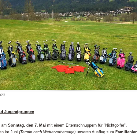
023
nd Jugendgruppen
en am
Sonntag, den 7. Mai
mit einem Elternschnuppern für "Nichtgolfer",
en im Juni
(Termin nach Wettervorhersage)
unseren Ausflug zum
Familienlan