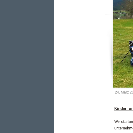
24. März 2
Kinder- u
Wir start
unternehm