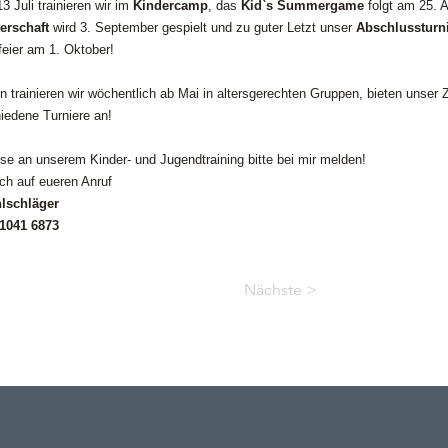
3 Juli trainieren wir im
Kindercamp
, das
Kid`s Summergame
folgt am 25. 
erschaft
wird 3. September gespielt und zu guter Letzt unser
Abschlussturn
eier am 1. Oktober!
 trainieren wir wöchentlich ab Mai in altersgerechten Gruppen, bieten unser Z
iedene Turniere an!
sse an unserem Kinder- und Jugendtraining bitte bei mir melden!
ich auf eueren Anruf
lschläger
 1041 6873
Nächste >