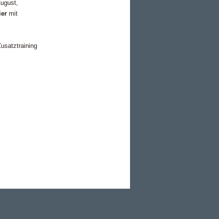
August,
ier
mit
usatztraining