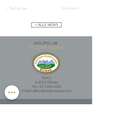
< Vorherige
Nächste >
< ALLE NEWS
golfclub
wildER KAISER
Dorf 2
A-6352 Ellmau
Tel
+43 5358 4282
E-Mail
office@wilder-kaiser.com