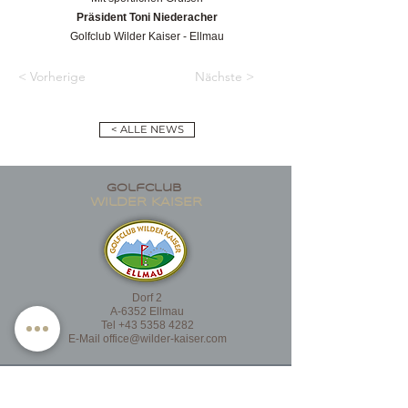
Präsident Toni Niederacher
Golfclub Wilder Kaiser - Ellmau
< Vorherige
Nächste >
< ALLE NEWS
golfclub
wildER KAISER
Dorf 2
A-6352 Ellmau
Tel
+43 5358 4282
E-Mail
office@wilder-kaiser.com