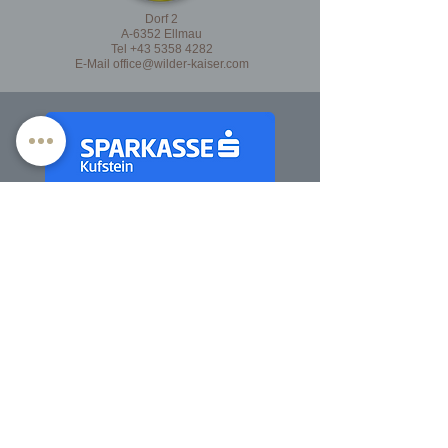
Dorf 2
A-6352 Ellmau
Tel
+43 5358 4282
E-Mail
office@wilder-kaiser.com