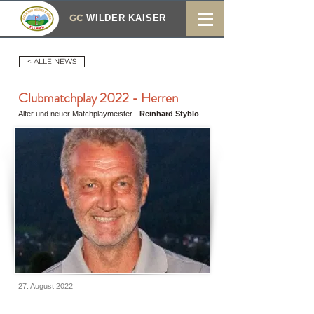
GC
WILDER KAISER
< ALLE NEWS
Clubmatchplay 2022 - Herren
Alter und neuer Matchplaymeister -
Reinhard Styblo
27. August 2022