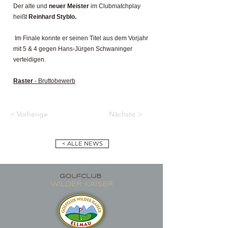
Der alte und
neuer Meister
im Clubmatchplay
heißt
Reinhard Styblo.
Im Finale konnte er seinen Titel aus dem Vorjahr
mit 5 & 4 gegen Hans-Jürgen Schwaninger
verteidigen.
Raster
- Bruttobewerb
< Vorherige
Nächste >
< ALLE NEWS
golfclub
wildER KAISER