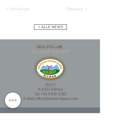
< Vorherige
Nächste >
< ALLE NEWS
golfclub
wildER KAISER
Dorf 2
A-6352 Ellmau
Tel
+43 5358 4282
E-Mail
office@wilder-kaiser.com