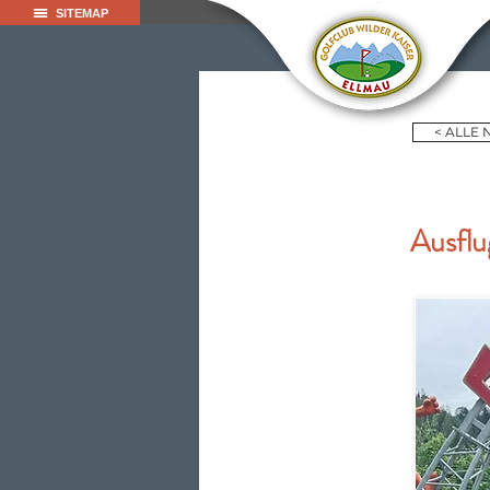
SITEMAP
< ALLE
Ausflu