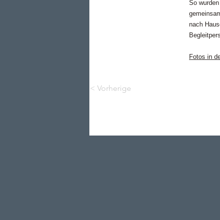
So wurden 
gemeinsame
nach Hause
Begleitper
Fotos in de
< Vorherige