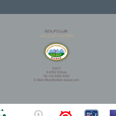
golfclub
wildER KAISER
Dorf 2
A-6352 Ellmau
Tel +43 5358 4282
E-Mail
office@wilder-kaiser.com