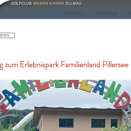
GOLFCLUB
WILDER KAISER
ELLMAU
GOLFPLATZ
GOLFCLUB
 NEWS
g zum Erlebnispark Familienland Pillersee