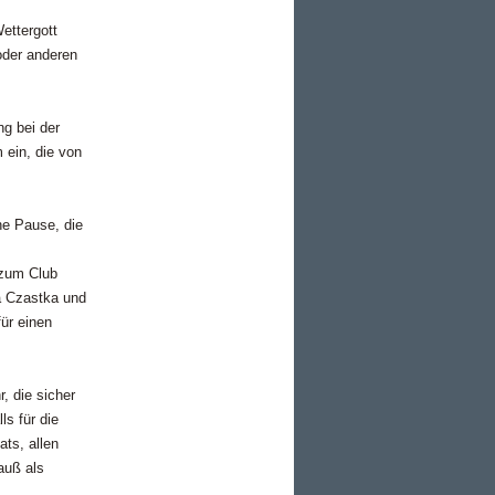
ettergott
oder anderen
g bei der
 ein, die von
ne Pause, die
 zum Club
a Czastka und
ür einen
, die sicher
ls für die
ts, allen
auß als