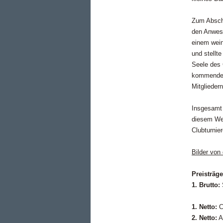
Zum Abschl
den Anwese
einem wein
und stellt
Seele des G
kommenden 
Mitgliedern
Insgesamt 
diesem Weg
Clubturnie
Bilder von 
Preisträge
1. Brutto:
1. Netto:
Ch
2. Netto:
A