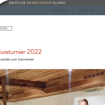
GOLFCLUB
WILDER KAISER
ELLMAU
GOLFPLATZ
GOLFCLUB
 NEWS
ussturnier 2022
cramble zum Saisonende