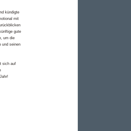
nd kündigte
otional mit
urückblicken
künftige gute
n, um die
b und seinen
 sich auf
n
Jahr!