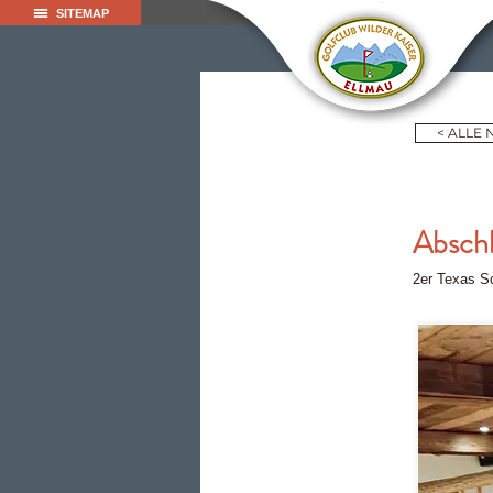
SITEMAP
< ALLE
Abschl
2er Texas S