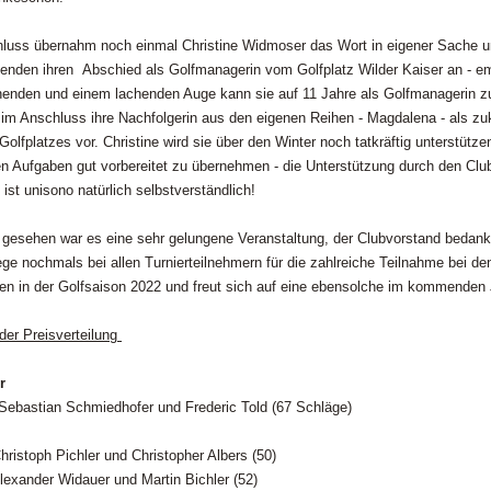
uss übernahm noch einmal Christine Widmoser das Wort in eigener Sache u
nden ihren Abschied als Golfmanagerin vom Golfplatz Wilder Kaiser an - em
enden und einem lachenden Auge kann sie auf 11 Jahre als Golfmanagerin z
e im Anschluss ihre Nachfolgerin aus den eigenen Reihen - Magdalena - als zu
olfplatzes vor. Christine wird sie über den Winter noch tatkräftig unterstütze
Aufgaben gut vorbereitet zu übernehmen - die Unterstützung durch den Clu
 ist unisono natürlich selbstverständlich!
gesehen war es eine sehr gelungene Veranstaltung, der Clubvorstand bedankt
e nochmals bei allen Turnierteilnehmern für die zahlreiche Teilnahme bei de
ren in der Golfsaison 2022 und freut sich auf eine ebensolche im kommenden 
der Preisverteilung
r
Sebastian Schmiedhofer und Frederic Told (67 Schläge)
ristoph Pichler und Christopher Albers (50)
lexander Widauer und Martin Bichler (52)