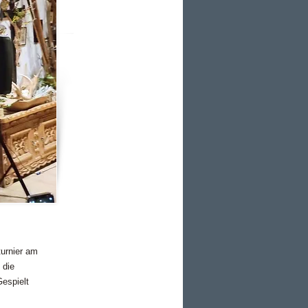
turnier am
 die
Gespielt