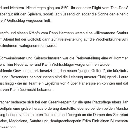
d und leichtem Nieselregen ging um 8:50 Uhr der erste Flight vom Tee. Der W
aber gut mit den Spielern, sodaß schlussendlich sogar die Sonne den einen 
ren" Golfschlag vergessen ließ.
rapfn und siassn Kråpfn vom Papp Hermann waren eine willkommene Stärkun
m Abend lud der Golfclub dann zur Preisverteilung auf die Wochenbrunner Alm
 Teilnehmern wahrgenommen wurde.
chweinebraten und Kaiserschmarren war die Preisverteilung eine willkomme
ent Toni Niederacher und Karin Wohlschläger vorgenommen wurde.
ahlende Gewinner, stark besetzt mit den neuen "jungen Golfern", die kürzlich
ind. Besonders hervorzuheben sind die Leistung unserer Clubjugend - Laur
schnigg - die im Team ein Ergebnis von 4 über Par erspielen konnten und daf
s von Karin überreicht bekamen.
racher bedankte sich bei den Greenkeepern für die gute Platzpflege übers Jahr
Golfjahr eine große Herausforderung darstellte, ebenso bei den beiden Marshal
ung bei den veranstalteten Turnieren und übergab an die Damen des Sekretaria
stine, Magdalena, Sandra und Headgreenkeeperin Erika Fink einen Blumenstr
ankeschön.