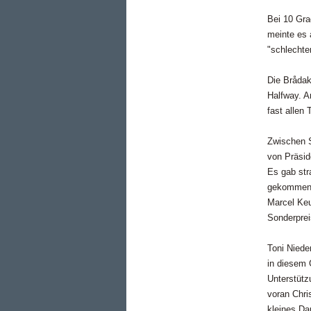
Bei 10 Gra
meinte es 
"schlechte
Die Brådak
Halfway. A
fast allen
Zwischen S
von Präsid
Es gab str
gekommen s
Marcel Keu
Sonderprei
Toni Niede
in diesem 
Unterstütz
voran Chri
kleines D