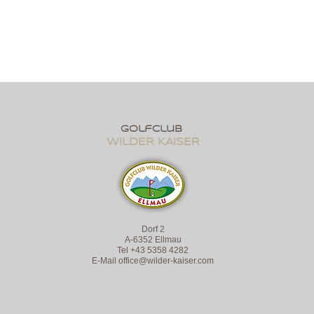
golfclub
wildER KAISER
Dorf 2
A-6352 Ellmau
Tel +43 5358 4282
E-Mail
office@wilder-kaiser.com