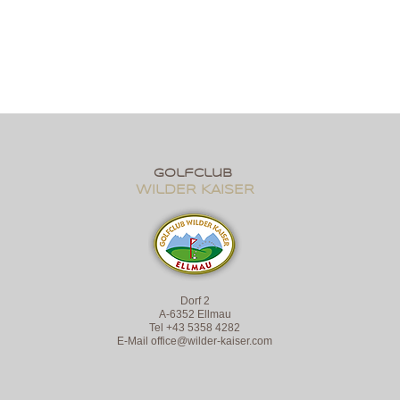
golfclub
wildER KAISER
Dorf 2
A-6352 Ellmau
Tel +43 5358 4282
E-Mail
office@wilder-kaiser.com