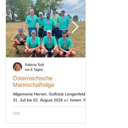
Patricia Told
vor 6 Tagen
Österreichische
Mannschaftsliga
Allgemeine Herren, Golfclub Lengenfeld,
31. Juli bis 02. August 2026 v.l. hinten: Ralf
Willms, Hans-Jürgen Schwaninger, Martin
Chenery, Christoph Matt, Fabian Koch v.l.
vorne: Manfred Foidl, Harry Zott,
Christopher Albers, Fredi Told Aufstieg!!