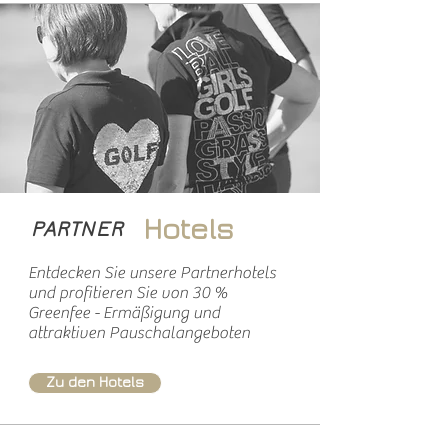
Gewaltige Leistung! Die österreichische
Mannschaftsbundesliga in der Division 5
wurde dieses Jahr im Golfclub Lengenfeld
ausgetragen. In der sehr ausgeglichen
Gruppe 5B kämpften heue
Hotels
PARTNER
Entdecken Sie unsere Partnerhotels
und profitieren Sie von 30 %
Greenfee - Ermäßigung und
attraktiven Pauschalangeboten
Zu den Hotels