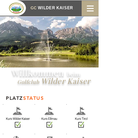
GC
WILDER KAISER
Willkommen
beim
Wilder Kaiser
Golfclub
PLATZ
STATUS
Kurs Wilder Kaiser
Kurs Ellmau
Kurs Tirol