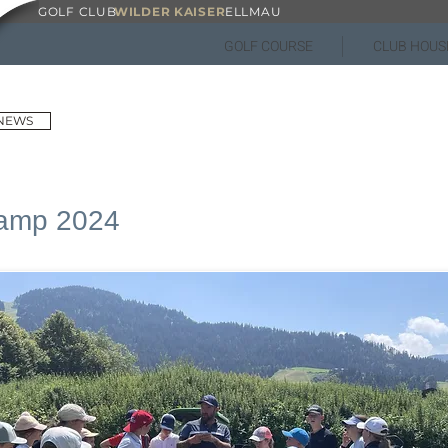
GOLF CLUB
WILDER KAISER
ELLMAU
GOLF COURSE
CLUB HOUS
 NEWS
camp 2024