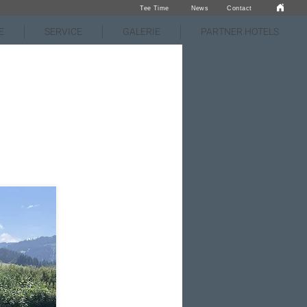
Tee Time
News
Contact
E
SERVICE
GALERIE
PARTNER HOTELS