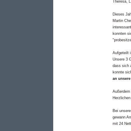
Theresa, L
Dieses Jah
Martin Che
interessan
konnten si
"probesitz
Aufgeteilt
Unsere 3 G
dass sich 
konnte si
an unsere
Außerdem 
Herzlichen
Bei unser
gewann Ame
mit 24 Net