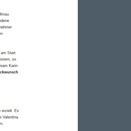
llmau.
iedene
lnehmer
en
 am Start.
stern, so
Team Karin
ückwunsch
erzielt. Es
e Valentina
rn.