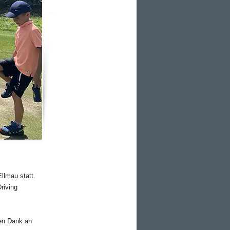
llmau statt.
riving
len Dank an