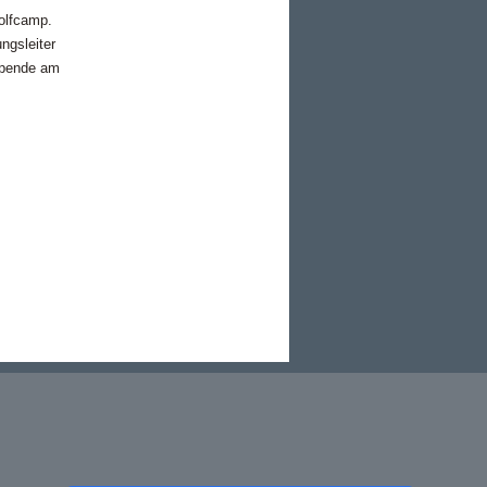
olfcamp.
ngsleiter
sspende am