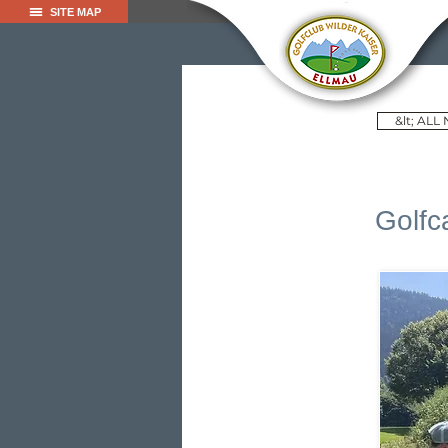
SITE MAP
&lt; ALL
Golf