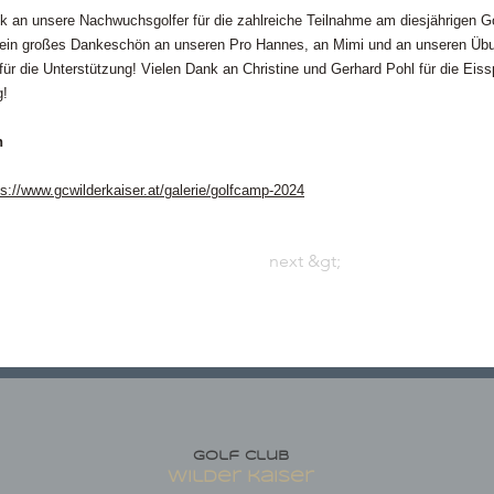
k an unsere Nachwuchsgolfer für die zahlreiche Teilnahme am diesjährigen G
ein großes Dankeschön an unseren Pro Hannes, an Mimi und an unseren Übu
für die Unterstützung! Vielen Dank an Christine und Gerhard Pohl für die Ei
g!
n
ps://www.gcwilderkaiser.at/galerie/golfcamp-2024
next &gt;
Golf club
wilder kaiser