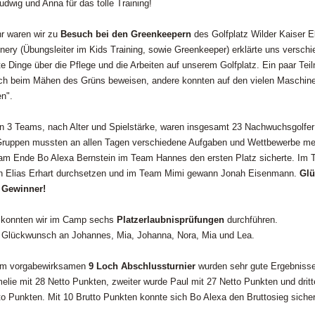
udwig und Anna für das tolle Training!
r waren wir zu
Besuch bei den Greenkeepern
des Golfplatz Wilder Kaiser E
nery (Übungsleiter im Kids Training, sowie Greenkeeper) erklärte uns versch
te Dinge über die Pflege und die Arbeiten auf unserem Golfplatz. Ein paar Tei
ch beim Mähen des Grüns beweisen, andere konnten auf den vielen Maschin
en".
 in 3 Teams, nach Alter und Spielstärke, waren insgesamt 23 Nachwuchsgolfer
ruppen mussten an allen Tagen verschiedene Aufgaben und Wettbewerbe mei
am Ende Bo Alexa Bernstein im Team Hannes den ersten Platz sicherte. Im 
ch Elias Erhart durchsetzen und im Team Mimi gewann Jonah Eisenmann.
Gl
 Gewinner!
konnten wir im Camp sechs
Platzerlaubnisprüfungen
durchführen.
 Glückwunsch an Johannes, Mia, Johanna, Nora, Mia und Lea.
em vorgabewirksamen
9 Loch Abschlussturnier
wurden sehr gute Ergebnisse 
lie mit 28 Netto Punkten, zweiter wurde Paul mit 27 Netto Punkten und dritt
to Punkten. Mit 10 Brutto Punkten konnte sich Bo Alexa den Bruttosieg siche