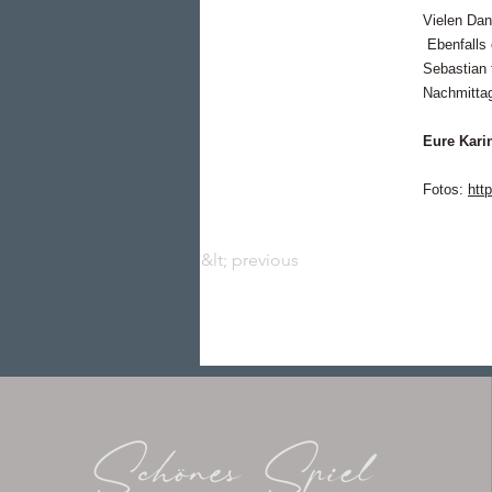
Vielen Dan
Ebenfalls 
Sebastian 
Nachmitta
Eure Kari
Fotos:
htt
&lt; previous