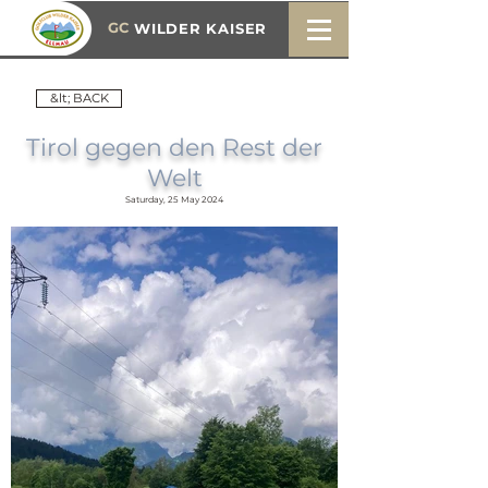
GC
WILDER KAISER
&lt; BACK
Tirol gegen den Rest der
Welt
Saturday, 25 May 2024