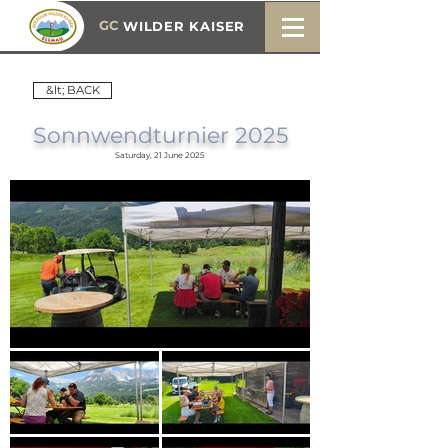
GC
WILDER KAISER
&lt; BACK
Sonnwendturnier 2025
Saturday, 21 June 2025