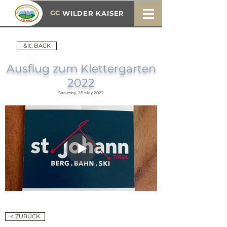
GC
WILDER KAISER
&lt; BACK
Ausflug zum Klettergarten
2022
Saturday, 28 May 2022
< ZURÜCK