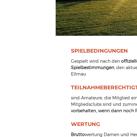
SPIELBEDINGUNGEN
Gespielt wird nach den 
offiziel
Spielbestimmungen
, den aktue
Ellmau
TEILNAHMEBERECHTIG
sind Amateure, die Mitglied ei
Mitgliedsclubs sind und zumind
vorbehalten, wenn dann noch Plä
WERTUNG
Brutto
wertung Damen und Herre