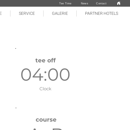
Tee Time
News
Contact
E
SERVICE
GALERIE
PARTNER HOTELS
tee off
04:00
Clock
course