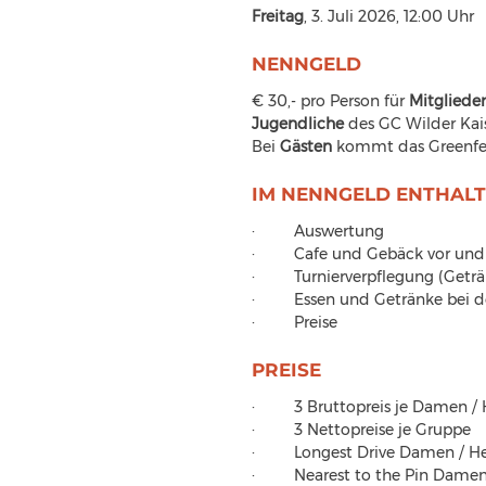
Freitag
, 3. Juli 2026, 12:00 Uhr
NENNGELD
€ 30,- pro Person für 
Mitglieder 
Jugendliche 
des GC Wilder Kais
Bei 
Gästen 
kommt das Greenfe
IM NENNGELD ENTHAL
·         Auswertung
·         Cafe und Gebäck vor u
·         Turnierverpflegung (Getr
·         Essen und Getränke bei 
·         Preise
PREISE
·         3 Bruttopreis je Damen /
·         3 Nettopreise je Gruppe
·         Longest Drive Damen / H
·         Nearest to the Pin Dame