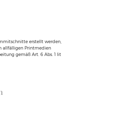
mmitschnitte erstellt werden, 
 allfälligen Printmedien 
itung gemäß Art. 6 Abs. 1 lit 
n