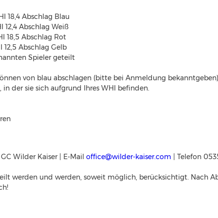
 bis WHI 18,4 Abschlag Blau
WHI 12,4 Abschlag Weiß
 ab WHI 18,5 Abschlag Rot
HI 12,5 Abschlag Gelb
annten Spieler geteilt
d können von blau abschlagen (bitte bei Anmeldung bekanntgeben
 in der sie sich aufgrund Ihres WHI befinden.
rren
 GC Wilder Kaiser | E-Mail 
office@wilder-kaiser.com
 | Telefon 053
lt werden und werden, soweit möglich, berücksichtigt. Nach Abl
ch!