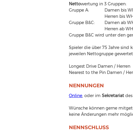
Netto
wertung in 3 Gruppen:
Gruppe A: 		Damen
			Herren bis 
Gruppe B&C:	Damen
			Herren ab W
Gruppe B&C wird unter den gen
Spieler die über 75 Jahre sin
jeweilen Nettogruppe gewertet,
Longest Drive Damen / Herren
Nearest to the Pin Damen / He
NENNUNGEN
Online
, oder im 
Sekretariat 
des
Wünsche können gerne mitgetei
keine Änderungen mehr mögli
NENNSCHLUSS