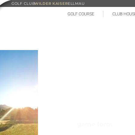
GOLF CLUB
WILDER KAISER
ELLMAU
GOLF COURSE
CLUB HOUS
competition day
05/07/26
Sunday
game form