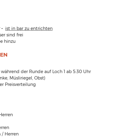
-  
ist in bar zu entrichten
er sind frei
e hinzu
TEN
nd während der Runde auf Loch 1 ab 5:30 Uhr
änke, Müsliriegel, Obst)
der Preisverteilung
 Herren 
erren
n / Herren