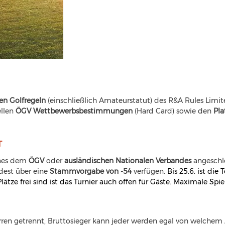
Stableford über 18
Löcher
Handicap relevant
len Golfregeln
 (einschließlich Amateurstatut) des R&A Rules Limit
llen 
ÖGV Wettbewerbsbestimmungen
 (Hard Card) sowie den 
Pla
T
nes dem 
ÖGV 
oder 
ausländischen Nationalen Verbandes
 angeschl
est über eine 
Stammvorgabe von -54
 verfügen. 
Bis 25.6. ist die
tze frei sind ist das Turnier auch offen für Gäste. Maximale Spi
n getrennt, Bruttosieger kann jeder werden egal von welchem 