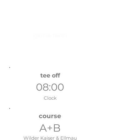
13/09/26
Sunday
game form
Stableford über 18 Löcher
Handicap relevant
tee off
08:00
Clock
course
A+B
Wilder Kaiser & Ellmau