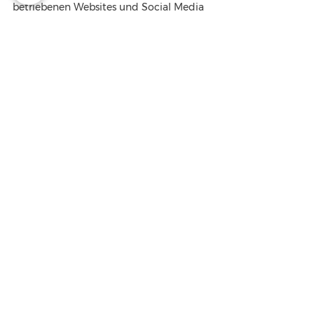
betriebenen Websites und Social Media 
Kanälen sowie in allfälligen Printmedien 
veröffentlicht werden können. Mit der 
Teilnahme an dieser Veranstaltung 
stimmen sie der Verarbeitung gemäß 
Art. 6 Abs. 1 lit a DSVGO zu.
We look forward to numerous
participation
TOURNAMENT OVERVIEW
Golf club
wilder kaiser