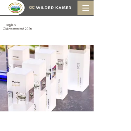
GC
WILDER KAISER
register
Clubmeisterschaft 2026
competition day