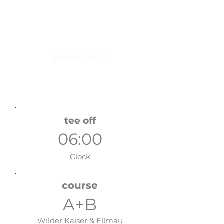
12/09/26
Saturday
game form
Zählwettspiel
Handicap relevant
tee off
06:00
Clock
course
A+B
Wilder Kaiser & Ellmau