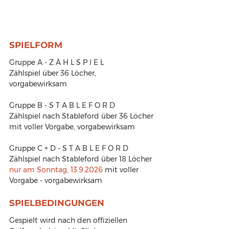
SPIELFORM
Gruppe A - Z Ä H L S P I E L
Zählspiel über 36 Löcher, 
vorgabewirksam
Gruppe B - S T A B L E F O R D
Zählspiel nach Stableford über 36 Löcher 
mit voller Vorgabe, vorgabewirksam
Gruppe C + D - S T A B L E F O R D
Zählspiel nach Stableford über 18 Löcher 
nur am Sonntag, 13.9.2026
 mit voller 
Vorgabe - vorgabewirksam
SPIELBEDINGUNGEN
Gespielt wird nach den offiziellen 