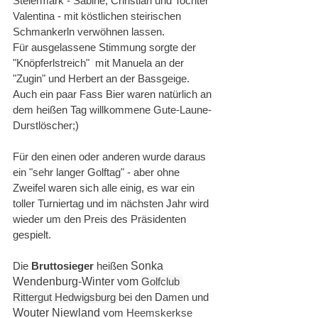
Steiermark - Sabine, Christian und Tochter 
Valentina - mit köstlichen steirischen 
Schmankerln verwöhnen lassen. 
Für ausgelassene Stimmung sorgte der 
"Knöpferlstreich"  mit Manuela an der 
"Zugin" und Herbert an der Bassgeige. 
Auch ein paar Fass Bier waren natürlich an 
dem heißen Tag willkommene Gute-Laune-
Durstlöscher;)
Für den einen oder anderen wurde daraus 
ein "sehr langer Golftag" - aber ohne 
Zweifel waren sich alle einig, es war ein 
toller Turniertag und im nächsten Jahr wird 
wieder um den Preis des Präsidenten 
gespielt.
Die 
Bruttosieger 
heißen 
Sonka 
Wendenburg-Winter vom 
Golfclub 
Rittergut Hedwigsburg 
bei den Damen und 
Wouter Niewland 
vom 
Heemskerkse 